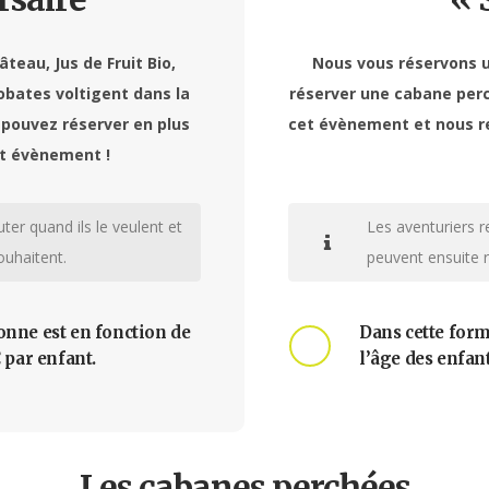
teau, Jus de Fruit Bio,
Nous vous réservons u
obates voltigent dans la
réserver une cabane perch
 pouvez réserver en plus
cet évènement et nous re
t évènement !
ter quand ils le veulent et
Les aventuriers r
ouhaitent.
peuvent ensuite re
sonne est en fonction de
Dans cette form
€ par enfant.
l’âge des enfants
Les cabanes perchées