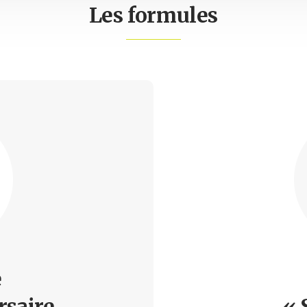
Les formules
e
rsaire
« 