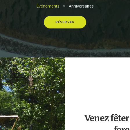
Événements
> Anniversaires
RÉSERVER
Venez fêter
fore