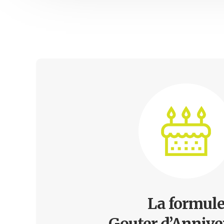
La formul
Gouter d’Annive