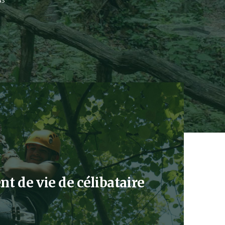
t de vie de célibataire
 sur les enterrements de vie de célibataire