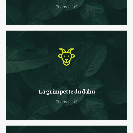
(9 ans et +)
On l'a aperçu à la Forêt des Vert'tiges !
La grimpette du dahu
(9 ans et +)