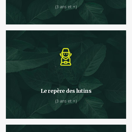
(3 ans et +)
Dans le repère des p’tits lutins, les aventuriers
pourront grimper dans les cabanes perchées.
Le repère des lutins
(3 ans et +)