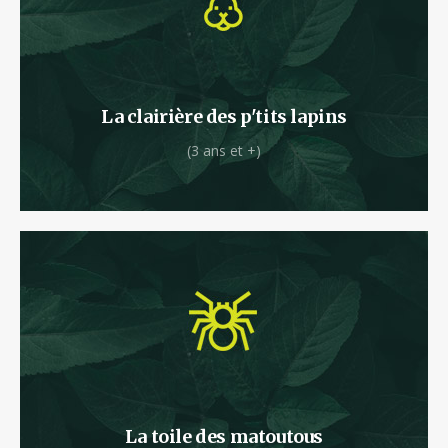
Dans ce premier parcours à partir de 3 ans, les
plus jeunes pourront déjà défier les lois de
l’apesanteur.
La clairière des p'tits lapins
(3 ans et +)
Glissez-vous dans le nid de la grosse araignée
velue qui vit sous la canopée.
La toile des matoutous