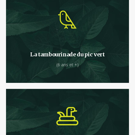
Laissez vous porter par la douce mélodie du
Pic vert.
La tambourinade du pic vert
(6 ans et +)
Ici, il va falloir faire preuve d’agilité !