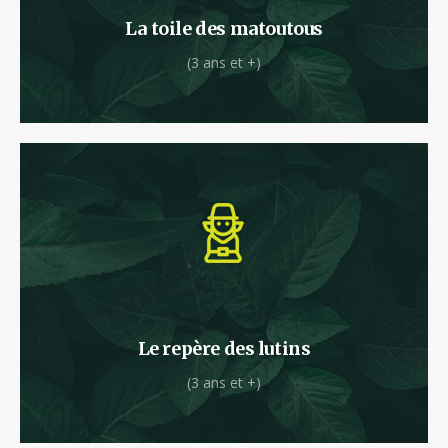
La toile des matoutous
(3 ans et +)
Dans le repère des p’tits lutins, les aventuriers
pourront grimper dans les cabanes perchées.
Le repère des lutins
(3 ans et +)