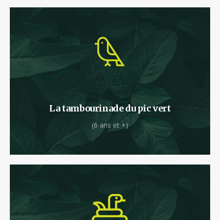
Laissez vous porter par la douce mélodie du
Pic vert.
La tambourinade du pic vert
(6 ans et +)