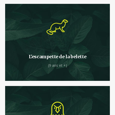
L’escampette de la Belette sous les chênes
tortueux de la Foret des Vert’tiges.
L'escampette de la belette
(9 ans et +)