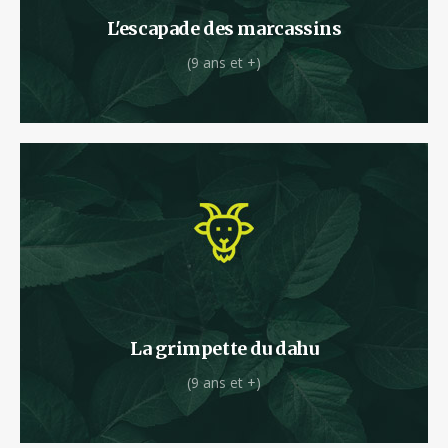
L'escapade des marcassins
(9 ans et +)
On l'a aperçu à la Forêt des Vert'tiges !
La grimpette du dahu
(9 ans et +)